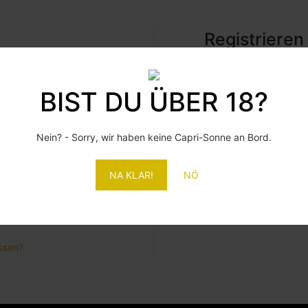
Registrieren
Erforderlich
Erfor
sse
*
E-Mail-Adresse
*
BIST DU ÜBER 18?
Ein Link zum Erstell
Nein? - Sorry, wir haben keine Capri-Sonne an Bord.
deine E-M
NA KLAR!
NÖ
ssen?